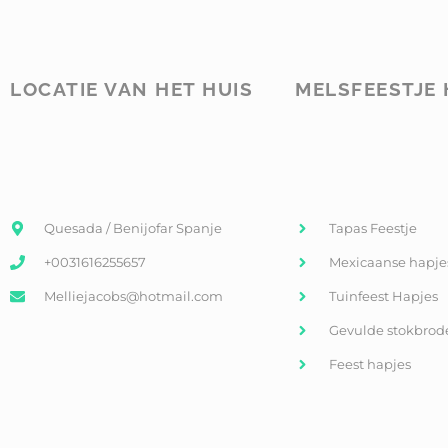
LOCATIE VAN HET HUIS
MELSFEESTJE 
Quesada / Benijofar Spanje
Tapas Feestje
+0031616255657
Mexicaanse hapje
Melliejacobs@hotmail.com
Tuinfeest Hapjes
Gevulde stokbrod
Feest hapjes