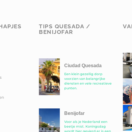
HAPJES
TIPS QUESADA /
VA
BENIJOFAR
Ciudad Quesada
Een klein gezellig dorp
s
voorzien van belangrijke
diensten en vele recreatieve
punten.
en
Benijofar
Voor als je Nederland een
beetje mist. Koningsdag
wordt hier gevierd er is een