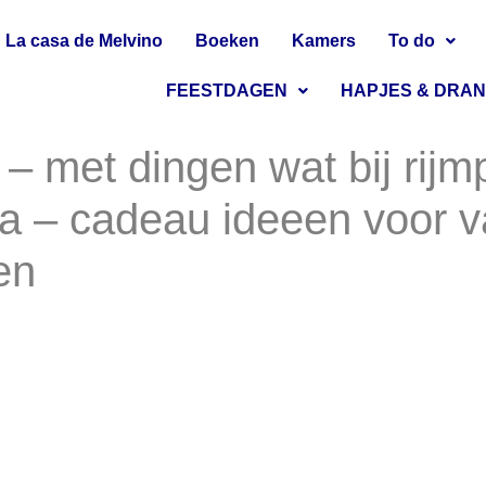
La casa de Melvino
Boeken
Kamers
To do
FEESTDAGEN
HAPJES & DRA
– met dingen wat bij rijm
pa – cadeau ideeen voor 
en