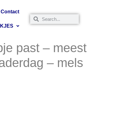
Contact
NKJES
pje past – meest
vaderdag – mels