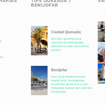
HAPJES
TIPS QUESADA /
VA
BENIJOFAR
Ciudad Quesada
Een klein gezellig dorp
s
voorzien van belangrijke
diensten en vele recreatieve
punten.
en
Benijofar
Voor als je Nederland een
beetje mist. Koningsdag
wordt hier gevierd er is een
Hollandse bakker een cafe het
Jordaantje.