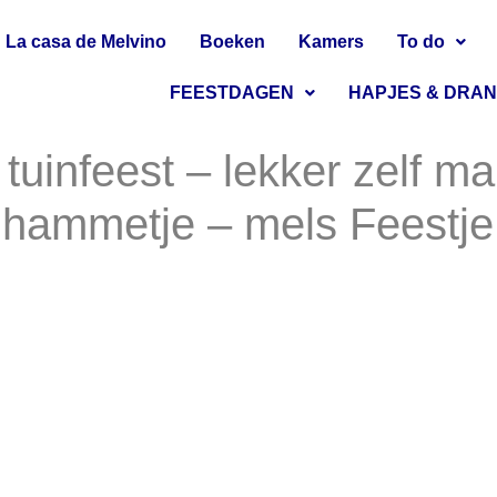
La casa de Melvino
Boeken
Kamers
To do
FEESTDAGEN
HAPJES & DRA
tuinfeest – lekker zelf ma
n hammetje – mels Feestje