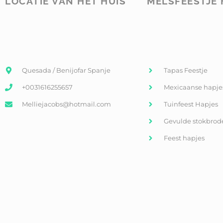
LOCATIE VAN HET HUIS
MELSFEESTJE 
Quesada / Benijofar Spanje
Tapas Feestje
+0031616255657
Mexicaanse hapje
Melliejacobs@hotmail.com
Tuinfeest Hapjes
Gevulde stokbrod
Feest hapjes