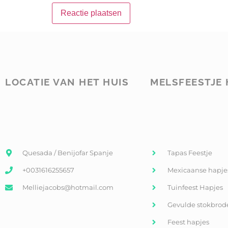
LOCATIE VAN HET HUIS
MELSFEESTJE 
Quesada / Benijofar Spanje
Tapas Feestje
+0031616255657
Mexicaanse hapje
Melliejacobs@hotmail.com
Tuinfeest Hapjes
Gevulde stokbrod
Feest hapjes