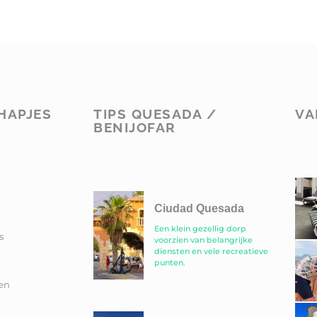
HAPJES
TIPS QUESADA /
VA
BENIJOFAR
Ciudad Quesada
Een klein gezellig dorp
s
voorzien van belangrijke
diensten en vele recreatieve
punten.
en