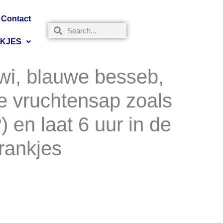
Contact
NKJES
kiwi, blauwe besseb,
te vruchtensap zoals
 en laat 6 uur in de
drankjes