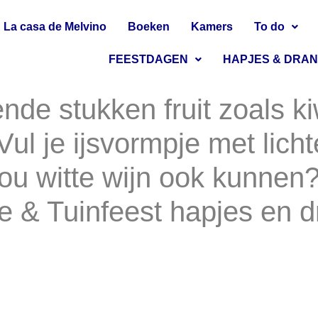
La casa de Melvino
Boeken
Kamers
To do
FEESTDAGEN
HAPJES & DRA
llende stukken fruit zoals 
Vul je ijsvormpje met lich
ou witte wijn ook kunnen?)
je & Tuinfeest hapjes en 