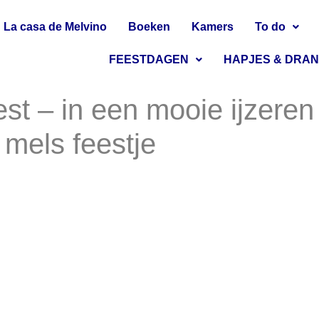
La casa de Melvino
Boeken
Kamers
To do
FEESTDAGEN
HAPJES & DRA
est – in een mooie ijzeren
 mels feestje