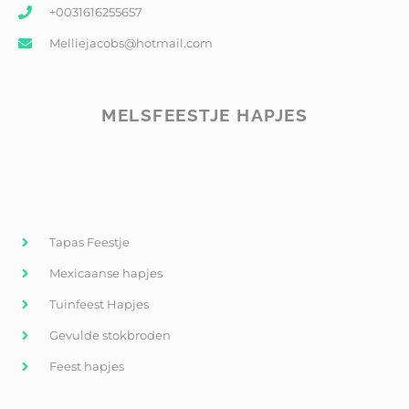
+0031616255657
Melliejacobs@hotmail.com
MELSFEESTJE HAPJES
Tapas Feestje
Mexicaanse hapjes
Tuinfeest Hapjes
Gevulde stokbroden
Feest hapjes