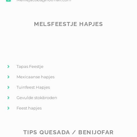
MELSFEESTJE HAPJES
Tapas Feestje
Mexicaanse hapjes
Tuinfeest Hapjes
Gevulde stokbroden
Feest hapjes
TIPS QUESADA / BENIJOFAR