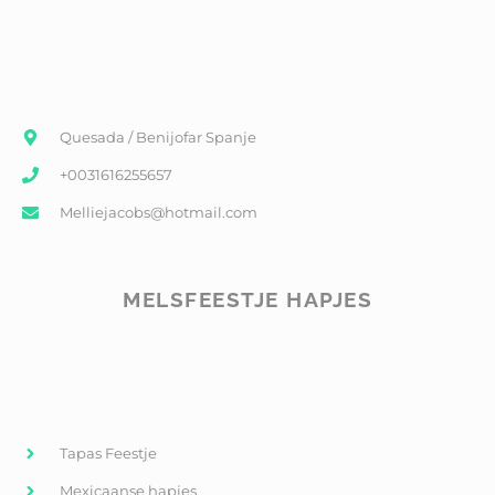
Quesada / Benijofar Spanje
+0031616255657
Melliejacobs@hotmail.com
MELSFEESTJE HAPJES
Tapas Feestje
Mexicaanse hapjes