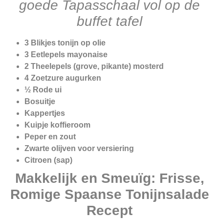
goede Tapasschaal vol op de
buffet tafel
3 Blikjes tonijn op olie
3 Eetlepels mayonaise
2 Theelepels (grove, pikante) mosterd
4 Zoetzure augurken
½ Rode ui
Bosuitje
Kappertjes
Kuipje koffieroom
Peper en zout
Zwarte olijven voor versiering
Citroen (sap)
Makkelijk en Smeuïg: Frisse,
Romige Spaanse Tonijnsalade
Recept