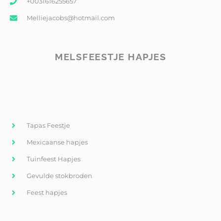
+0031616255657
Melliejacobs@hotmail.com
MELSFEESTJE HAPJES
Tapas Feestje
Mexicaanse hapjes
Tuinfeest Hapjes
Gevulde stokbroden
Feest hapjes