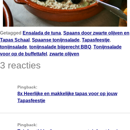
Getagged
Ensalada de tuna
,
Spaans door zwarte olijven en
Tapas Schaal
,
Spaanse tonijnsalade
,
Tapasfeestje
,
tonijnsalade
,
tonijnsalade bijgerecht BBQ
,
Tonijnsalade
voor op de buffettafel
,
zwarte olijven
3 reacties
Pingback:
8x Heerlijke en makkelijke tapas voor op jouw
Tapasfeestje
Pingback: