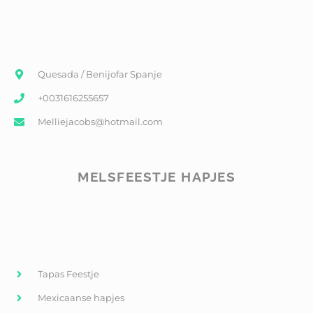
Quesada / Benijofar Spanje
+0031616255657
Melliejacobs@hotmail.com
MELSFEESTJE HAPJES
Tapas Feestje
Mexicaanse hapjes